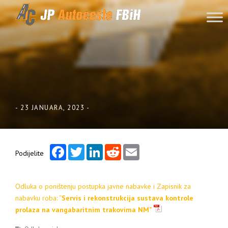
Skip to content
-
23 JANUARA, 2023
-
Facebook
Twitter
LinkedIn
Reddit
Email
Podijelite
Odluka o poništenju postupka javne nabavke i Zapisnik za
nabavku roba: “
Servis i rekonstrukcija sustava kontrole
prolaza na vangabaritnim trakovima NM”