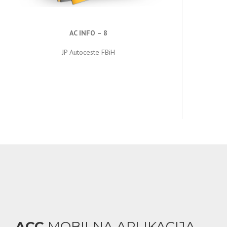
AC INFO – 8
JP Autoceste FBiH
ACC
MOBILNA APLIKACIJA