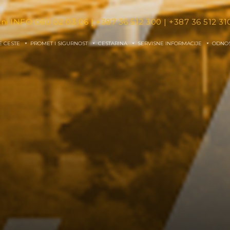
tni INFO
080 02 03 06
|
+387 36 512 300
|
+387 36 512 31
E CESTE
PROMET I SIGURNOST
CESTARINA
SERVISNE INFORMACIJE
ODNOS