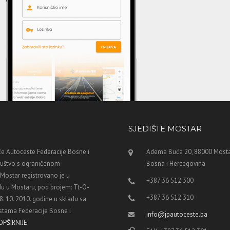
SJEDIŠTE MOSTAR
e Autoceste Federacije Bosne i
Adema Buća 20, 88000 Mosta
ruštvo s ograničenom
Bosna i Hercegovina
ostar registrovano je u
+387 36 512 300
u u Mostaru, pod brojem: Tt-O-
+387 36 512 310
8. 10. 2010. godine u skladu sa
tama Federacije Bosne i
info@jpautoceste.ba
OPŠIRNIJE