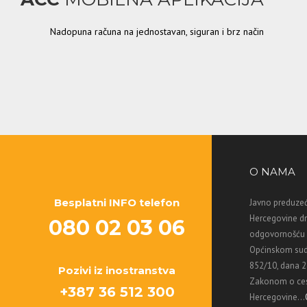
Nadopuna računa na jednostavan, siguran i brz način
O NAMA
Besplatni INFO telefon
Javno preduzeć
Hercegovine d
080 02 03 06
odgovornošću M
Općinskom sud
852/10, dana 2
Pozivi iz inostranstva
Zakonom o ces
+387 36 512 300
Hercegovine...