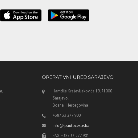
OPERATIVNI URED SARAJEVO
r,
Hamdije Kreševljakovića 19, 71000
Sarajevo,
Bosna i Hercegovina
+387 33 277 900
info@jpautoceste.ba
FAX: +387 33 277 901