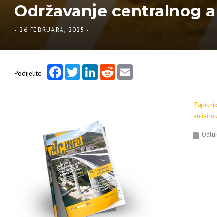
Održavanje centralnog au
-
26 FEBRUARA, 2025
-
Facebook
Twitter
LinkedIn
Reddit
Email
Podijelite
Zapisnik
antiviru
Odluk