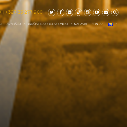
0
|
+387 33 277 900
I S JAVNOŠĆU
DRUŠTVENA ODGOVORNOST
NABAVKE
KONTAKT