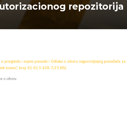
torizacionog repozitorija i
 o pregledu i ocjeni ponude i Odluka o izboru najpovoljnijeg ponuđača za 
snih licenci”, broj: 01-01.3-638-7/25 NSL
e o izboru