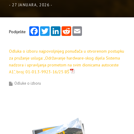
-
27 JANUARA, 2026
-
Facebook
Twitter
LinkedIn
Reddit
Email
Podijelite
Odluka o izboru najpovoljnijeg ponuđača u otvorenom postupku
za pružanje usluga: „Održavanje hardware-skog dijela Sistema
nadzora i upravljanja prometom na svim dionicama autoceste
A1“, broj: 01-01.3-9923-16/25 BŠ
Odluke o izboru