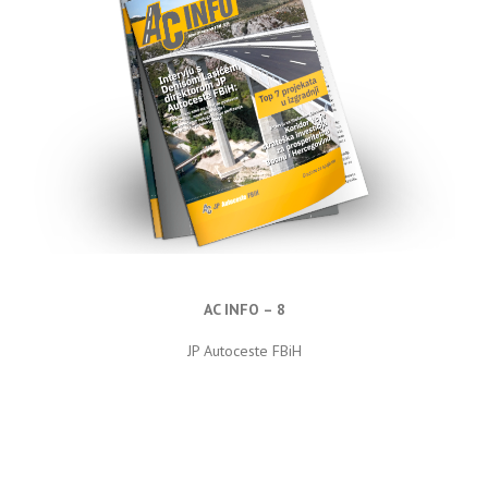
AC INFO – 8
JP Autoceste FBiH