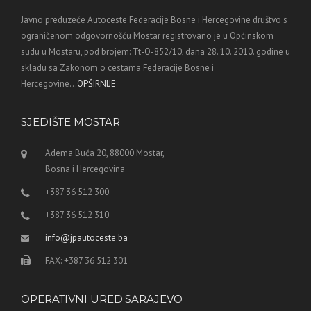
Javno preduzeće Autoceste Federacije Bosne i Hercegovine društvo s
ograničenom odgovornošću Mostar registrovano je u Općinskom
sudu u Mostaru, pod brojem: Tt-O-852/10, dana 28. 10. 2010. godine u
skladu sa Zakonom o cestama Federacije Bosne i
Hercegovine...
OPŠIRNIJE
SJEDIŠTE MOSTAR
Adema Buća 20, 88000 Mostar,
Bosna i Hercegovina
+387 36 512 300
+387 36 512 310
info@jpautoceste.ba
FAX: +387 36 512 301
OPERATIVNI URED SARAJEVO