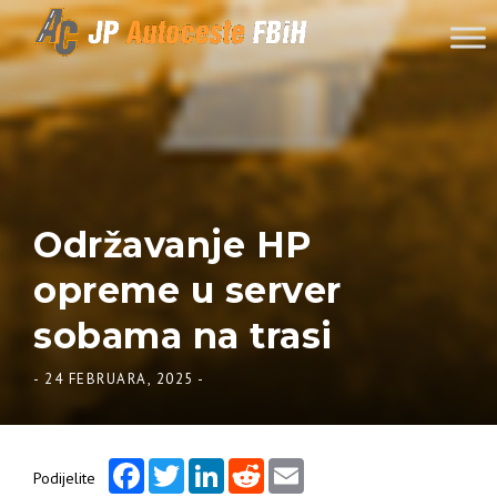
Skip to content
Održavanje HP
opreme u server
sobama na trasi
-
24 FEBRUARA, 2025
-
Facebook
Twitter
LinkedIn
Reddit
Email
Podijelite