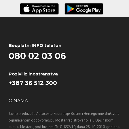
Besplatni INFO telefon
080 02 03 06
Pozivi iz inostranstva
+387 36 512 300
O NAMA
Javno preduzeće Autoceste Federacije Bosne i Hercegovine društvo s
ograničenom odgovornošću Mostar registrovano je u Općinskom
sudu u Mostaru, pod brojem: Tt-O-852/10, dana 28. 10. 2010. godine u