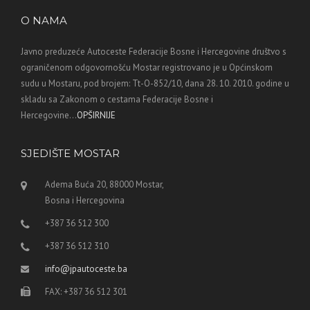
O NAMA
Javno preduzeće Autoceste Federacije Bosne i Hercegovine društvo s
ograničenom odgovornošću Mostar registrovano je u Općinskom
sudu u Mostaru, pod brojem: Tt-O-852/10, dana 28. 10. 2010. godine u
skladu sa Zakonom o cestama Federacije Bosne i
Hercegovine...
OPŠIRNIJE
SJEDIŠTE MOSTAR
Adema Buća 20, 88000 Mostar,
Bosna i Hercegovina
+387 36 512 300
+387 36 512 310
info@jpautoceste.ba
FAX: +387 36 512 301