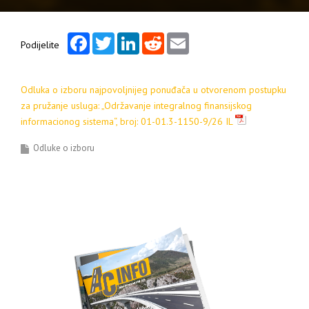
Facebook
Twitter
LinkedIn
Reddit
Email
Podijelite
Odluka o izboru najpovoljnijeg ponuđača u otvorenom postupku
za pružanje usluga: „Održavanje integralnog finansijskog
informacionog sistema“, broj: 01-01.3-1150-9/26 IL
Odluke o izboru