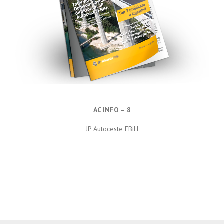
AC INFO – 8
JP Autoceste FBiH