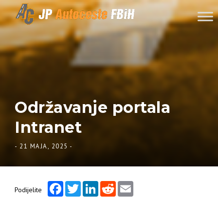
Skip to content
Održavanje portala
Intranet
-
21 MAJA, 2025
-
Facebook
Twitter
LinkedIn
Reddit
Email
Podijelite