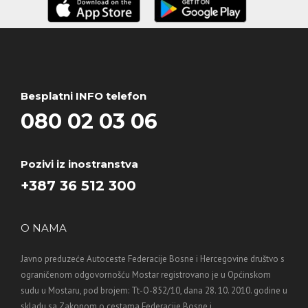
Besplatni INFO telefon
080 02 03 06
Pozivi iz inostranstva
+387 36 512 300
O NAMA
Javno preduzeće Autoceste Federacije Bosne i Hercegovine društvo s
ograničenom odgovornošću Mostar registrovano je u Općinskom
sudu u Mostaru, pod brojem: Tt-O-852/10, dana 28. 10. 2010. godine u
skladu sa Zakonom o cestama Federacije Bosne i