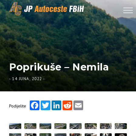
Skip to content
Poprikuše – Nemila
-
14 JUNA, 2022
-
Facebook
Twitter
LinkedIn
Reddit
Email
Podijelite