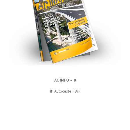
AC INFO – 8
JP Autoceste FBiH