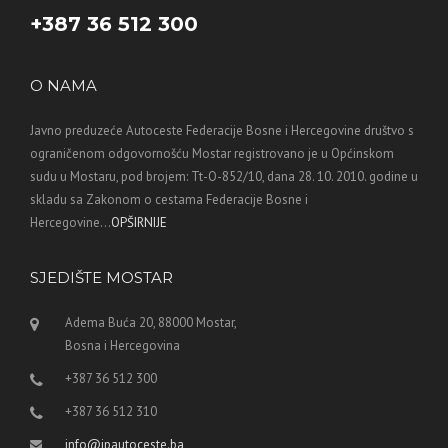
+387 36 512 300
O NAMA
Javno preduzeće Autoceste Federacije Bosne i Hercegovine društvo s
ograničenom odgovornošću Mostar registrovano je u Općinskom
sudu u Mostaru, pod brojem: Tt-O-852/10, dana 28. 10. 2010. godine u
skladu sa Zakonom o cestama Federacije Bosne i
Hercegovine...
OPŠIRNIJE
SJEDIŠTE MOSTAR
Adema Buća 20, 88000 Mostar,
Bosna i Hercegovina
+387 36 512 300
+387 36 512 310
info@jpautoceste.ba