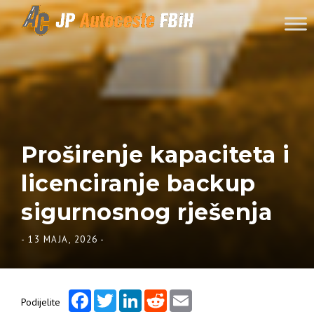
Skip to content
Proširenje kapaciteta i
licenciranje backup
sigurnosnog rješenja
-
13 MAJA, 2026
-
Facebook
Twitter
LinkedIn
Reddit
Email
Podijelite