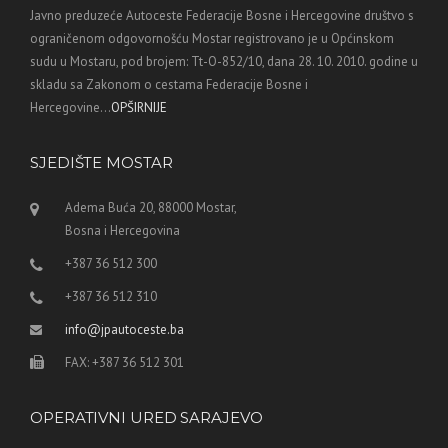
Javno preduzeće Autoceste Federacije Bosne i Hercegovine društvo s
ograničenom odgovornošću Mostar registrovano je u Općinskom
sudu u Mostaru, pod brojem: Tt-O-852/10, dana 28. 10. 2010. godine u
skladu sa Zakonom o cestama Federacije Bosne i
Hercegovine...
OPŠIRNIJE
SJEDIŠTE MOSTAR
Adema Buća 20, 88000 Mostar,
Bosna i Hercegovina
+387 36 512 300
+387 36 512 310
info@jpautoceste.ba
FAX: +387 36 512 301
OPERATIVNI URED SARAJEVO