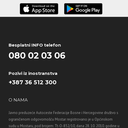
Besplatni INFO telefon
080 02 03 06
Pozivi iz inostranstva
+387 36 512 300
O NAMA
Javno preduzeće Autoceste Federacije Bosne i Hercegovine društvo s
ograničenom odgovornošću Mostar registrovano je u Općinskom
sudu u Mostaru, pod brojem: Tt-O-852/10, dana 28. 10. 2010. godine u