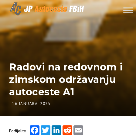
Skip to content
Radovi na redovnom i
zimskom održavanju
autoceste A1
-
16 JANUARA, 2025
-
Facebook
Twitter
LinkedIn
Reddit
Email
Podijelite