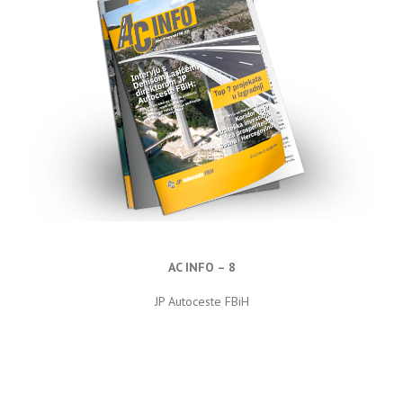
AC INFO – 8
JP Autoceste FBiH