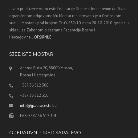
Javno preduzeće Autoceste Federacije Bosne i Hercegovine društvo s
ograničenom odgovornošću Mostar registrovano je u Općinskom
sudu u Mostaru, pod brojem: Tt-O-852/10, dana 28. 10. 2010. godine u
skladu sa Zakonom o cestama Federacije Bosne i
Hercegovine...
OPŠIRNIJE
SJEDIŠTE MOSTAR
Adema Buća 20, 88000 Mostar,
Bosna i Hercegovina
+387 36 512 300
+387 36 512 310
info@jpautoceste.ba
FAX: +387 36 512 301
OPERATIVNI URED SARAJEVO