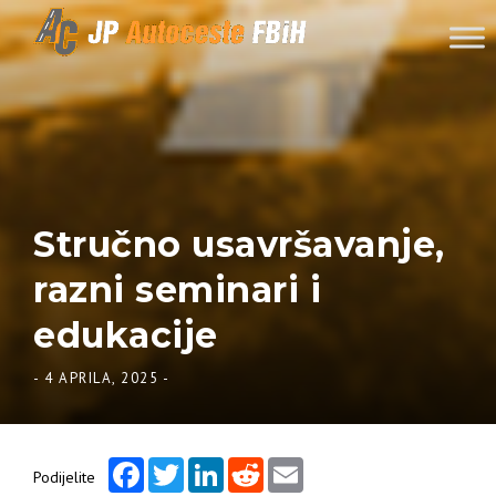
Skip to content
Stručno usavršavanje,
razni seminari i
edukacije
-
4 APRILA, 2025
-
Facebook
Twitter
LinkedIn
Reddit
Email
Podijelite