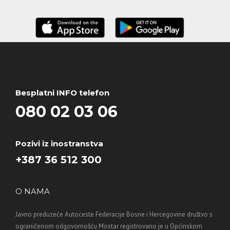
Besplatni INFO telefon
080 02 03 06
Pozivi iz inostranstva
+387 36 512 300
O NAMA
Javno preduzeće Autoceste Federacije Bosne i Hercegovine društvo s
ograničenom odgovornošću Mostar registrovano je u Općinskom