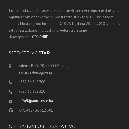
Javno preduzeće Autoceste Federacije Bosne i Hercegovine društvo s
ograničenom odgovornošću Mostar registrovano je u Općinskom
sudu u Mostaru, pod brojem: Tt-O-852/10, dana 28. 10. 2010. godine u
skladu sa Zakonom o cestama Federacije Bosne i
Hercegovine...
OPŠIRNIJE
SJEDIŠTE MOSTAR
Adema Buća 20, 88000 Mostar,
Bosna i Hercegovina
+387 36 512 300
+387 36 512 310
info@jpautoceste.ba
FAX: +387 36 512 301
OPERATIVNI URED SARAJEVO