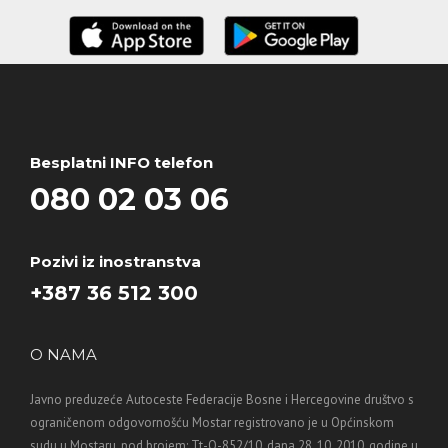
Besplatni INFO telefon
080 02 03 06
Pozivi iz inostranstva
+387 36 512 300
O NAMA
Javno preduzeće Autoceste Federacije Bosne i Hercegovine društvo s
ograničenom odgovornošću Mostar registrovano je u Općinskom
sudu u Mostaru, pod brojem: Tt-O-852/10, dana 28. 10. 2010. godine u