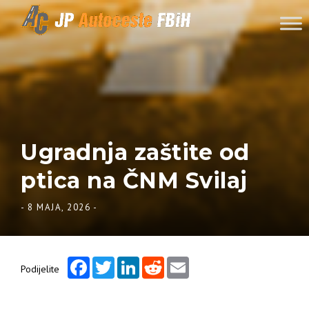
Skip to content
Ugradnja zaštite od
ptica na ČNM Svilaj
-
8 MAJA, 2026
-
Facebook
Twitter
LinkedIn
Reddit
Email
Podijelite