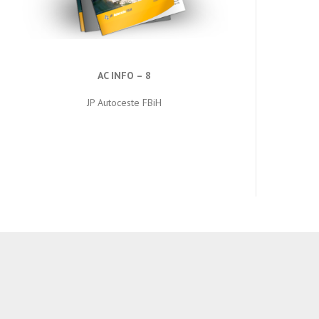
AC INFO – 8
JP Autoceste FBiH