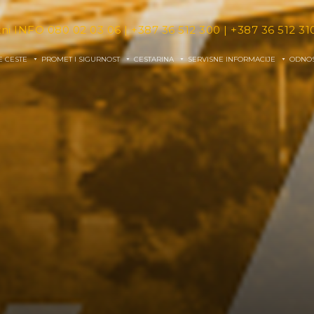
tni INFO
080 02 03 06
|
+387 36 512 300
|
+387 36 512 31
E CESTE
PROMET I SIGURNOST
CESTARINA
SERVISNE INFORMACIJE
ODNOS