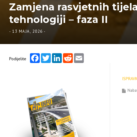
Zamjena rasvjetnih tijel
tehnologiji – faza II
-
13 MAJA, 2026
-
Facebook
Twitter
LinkedIn
Reddit
Email
Podijelite
ISPRAVK
Naba