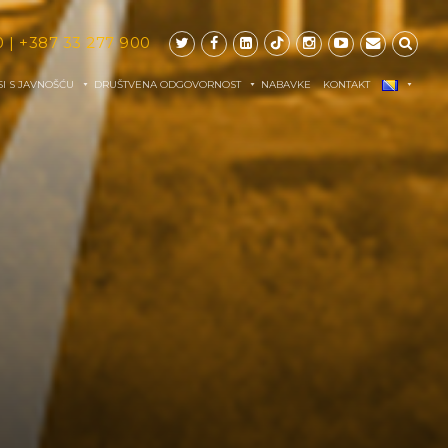
0
|
+387 33 277 900
I S JAVNOŠĆU
DRUŠTVENA ODGOVORNOST
NABAVKE
KONTAKT