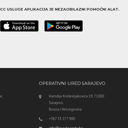
ACC USLUGE APLIKACIJA JE NEZAOBILAZNI POMOĆNI ALAT.
OPERATIVNI URED SARAJEVO
r,
Hamdije Kreševljakovića 19, 71000
Sarajevo,
Bosna i Hercegovina
+387 33 277 900