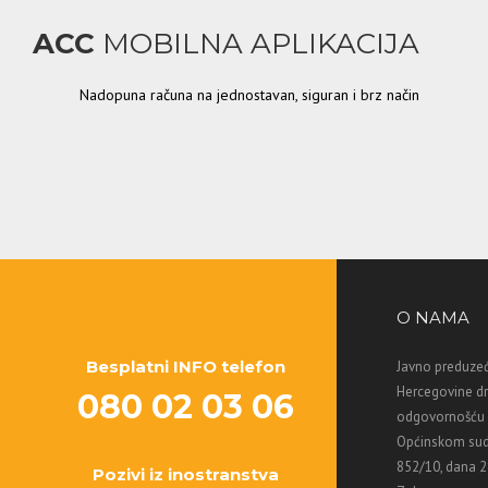
ACC
MOBILNA APLIKACIJA
Nadopuna računa na jednostavan, siguran i brz način
O NAMA
Besplatni INFO telefon
Javno preduzeć
Hercegovine d
080 02 03 06
odgovornošću M
Općinskom sud
852/10, dana 2
Pozivi iz inostranstva