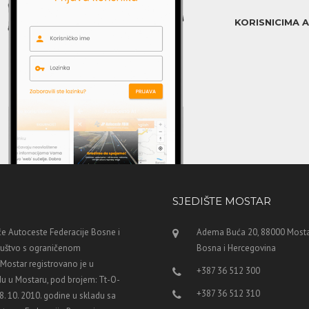
KORISNICIMA 
SJEDIŠTE MOSTAR
e Autoceste Federacije Bosne i
Adema Buća 20, 88000 Mosta
ruštvo s ograničenom
Bosna i Hercegovina
ostar registrovano je u
+387 36 512 300
u u Mostaru, pod brojem: Tt-O-
+387 36 512 310
8. 10. 2010. godine u skladu sa