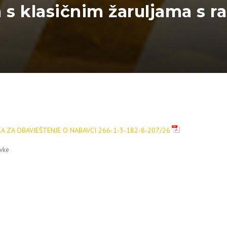
a s klasičnim žaruljama s r
A ZA OBAVJEŠTENJE O NABAVCI 266-1-3-182-8-207/26
vke