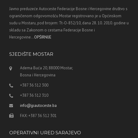
Javno preduzeće Autoceste Federacije Bosne i Hercegovine društvo s
ograničenom odgovornošću Mostar registrovano je u Općinskom
sudu u Mostaru, pod brojem: Tt-O-852/10, dana 28. 10. 2010. godine u
skladu sa Zakonom o cestama Federacije Bosne i
Hercegovine...
OPŠIRNIJE
SJEDIŠTE MOSTAR
Adema Buća 20, 88000 Mostar,
Bosna i Hercegovina
+387 36 512 300
+387 36 512 310
info@jpautoceste.ba
FAX: +387 36 512 301
OPERATIVNI URED SARAJEVO