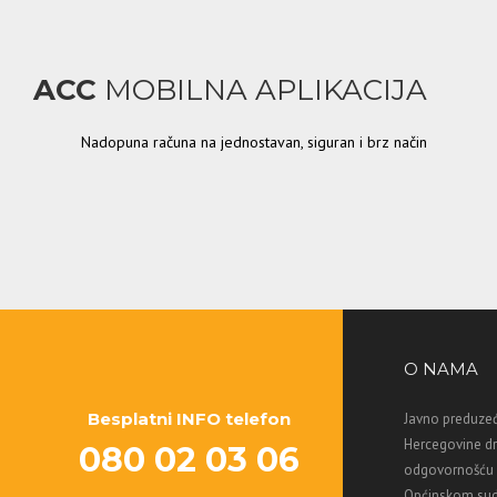
ACC
MOBILNA APLIKACIJA
Nadopuna računa na jednostavan, siguran i brz način
O NAMA
Besplatni INFO telefon
Javno preduzeć
Hercegovine d
080 02 03 06
odgovornošću M
Općinskom sud