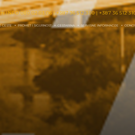
tni INFO
080 02 03 06
|
+387 36 512 300
|
+387 36 512 31
E CESTE
PROMET I SIGURNOST
CESTARINA
SERVISNE INFORMACIJE
ODNOS