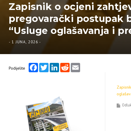
Zapisnik o ocjeni zahtje
pregovarački postupak b
“Usluge oglašavanja i p
-
1 JUNA, 2026
-
Facebook
Twitter
LinkedIn
Reddit
Email
Podijelite
Zapisnik
oglašav
Odluk