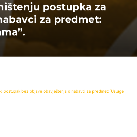
oništenju postupka za
nabavci za predmet:
ama”.
čki postupak bez objave obavještenja o nabavci za predmet: “Usluge