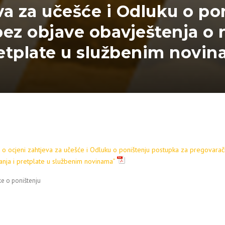
va za učešće i Odluku o p
ez objave obavještenja o 
retplate u službenim novin
 o ocjeni zahtjeva za učešće i Odluku o poništenju postupka za pregovara
anja i pretplate u službenim novinama”
e o poništenju