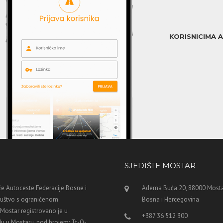
KORISNICIMA 
SJEDIŠTE MOSTAR
e Autoceste Federacije Bosne i
Adema Buća 20, 88000 Mosta
ruštvo s ograničenom
Bosna i Hercegovina
ostar registrovano je u
+387 36 512 300
u u Mostaru, pod brojem: Tt-O-