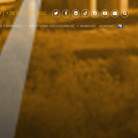
0
|
+387 33 277 900
I S JAVNOŠĆU
DRUŠTVENA ODGOVORNOST
NABAVKE
KONTAKT