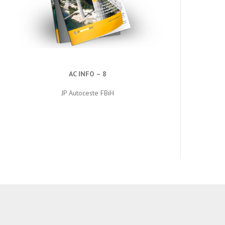
AC INFO – 8
JP Autoceste FBiH