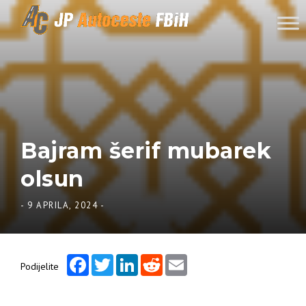
Skip to content
Bajram šerif mubarek
olsun
-
9 APRILA, 2024
-
Facebook
Twitter
LinkedIn
Reddit
Email
Podijelite