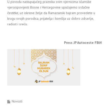
U povodu nastupajućeg praznika svim vjernicima islamske
vjeroispovijesti Bosne i Hercegovine upućujemo srdačne
čestitke, uz iskrene želje da Ramazanski bajram provedete u
krugu svojih porodica, prijatelja i komšija uz dobro zdravlje,
radost i sreću.
Press JP Autoceste FBiH
Novosti