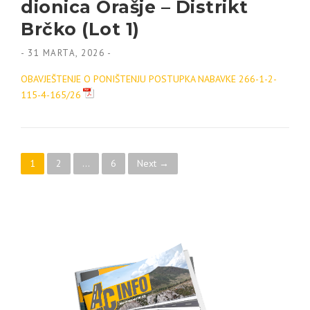
dionica Orašje – Distrikt
Brčko (Lot 1)
-
31 MARTA, 2026
-
OBAVJEŠTENJE O PONIŠTENJU POSTUPKA NABAVKE 266-1-2-
115-4-165/26
Posts navigation
1
2
…
6
Next →