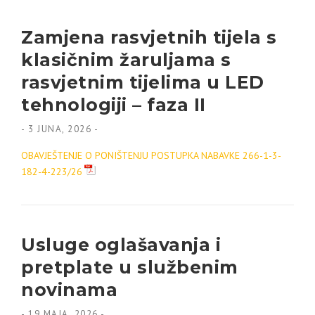
Zamjena rasvjetnih tijela s
klasičnim žaruljama s
rasvjetnim tijelima u LED
tehnologiji – faza II
-
3 JUNA, 2026
-
OBAVJEŠTENJE O PONIŠTENJU POSTUPKA NABAVKE 266-1-3-
182-4-223/26
Usluge oglašavanja i
pretplate u službenim
novinama
-
19 MAJA, 2026
-