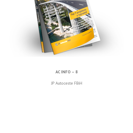
AC INFO – 8
JP Autoceste FBiH