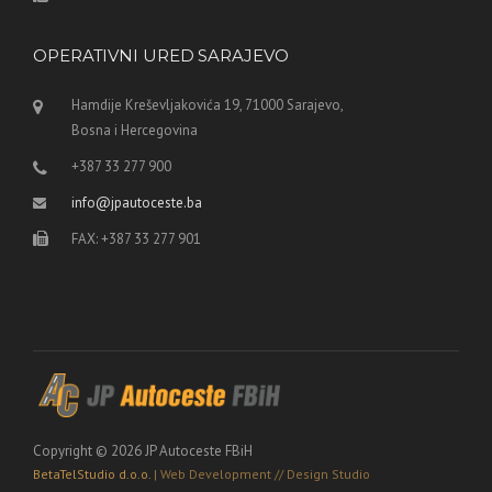
OPERATIVNI URED SARAJEVO
Hamdije Kreševljakovića 19, 71000 Sarajevo,
Bosna i Hercegovina
+387 33 277 900
info@jpautoceste.ba
FAX: +387 33 277 901
Copyright © 2026 JP Autoceste FBiH
BetaTelStudio d.o.o.
| Web Development // Design Studio