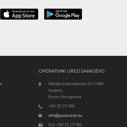
OPERATIVNI URED SARAJEVO
r,
Hamdije Kreševljakovića 19, 71000
Sarajevo,
Bosna i Hercegovina
+387 33 277 900
info@jpautoceste.ba
FAX: +387 33 277 901