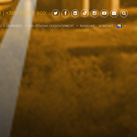
0
|
+387 33 277 900
I S JAVNOŠĆU
DRUŠTVENA ODGOVORNOST
NABAVKE
KONTAKT