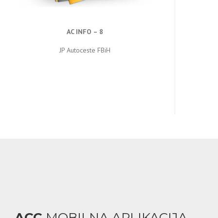
AC INFO – 8
JP Autoceste FBiH
ACC
MOBILNA APLIKACIJA