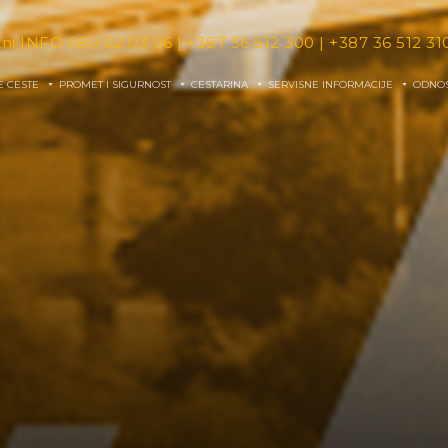
tni INFO
080 02 03 06
|
+387 36 512 300
|
+387 36 512 31
E CESTE
PROMET I SIGURNOST
CESTARINA
SERVISNE INFORMACIJE
ODNOS