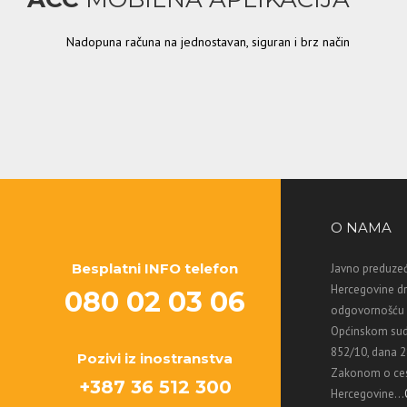
Nadopuna računa na jednostavan, siguran i brz način
O NAMA
Besplatni INFO telefon
Javno preduzeć
Hercegovine d
080 02 03 06
odgovornošću M
Općinskom sud
852/10, dana 2
Pozivi iz inostranstva
Zakonom o ces
+387 36 512 300
Hercegovine...