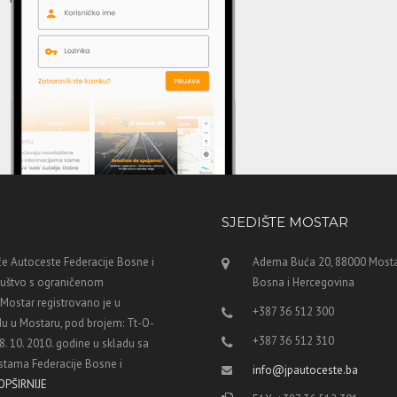
SJEDIŠTE MOSTAR
e Autoceste Federacije Bosne i
Adema Buća 20, 88000 Mosta
ruštvo s ograničenom
Bosna i Hercegovina
ostar registrovano je u
+387 36 512 300
u u Mostaru, pod brojem: Tt-O-
+387 36 512 310
8. 10. 2010. godine u skladu sa
tama Federacije Bosne i
info@jpautoceste.ba
OPŠIRNIJE