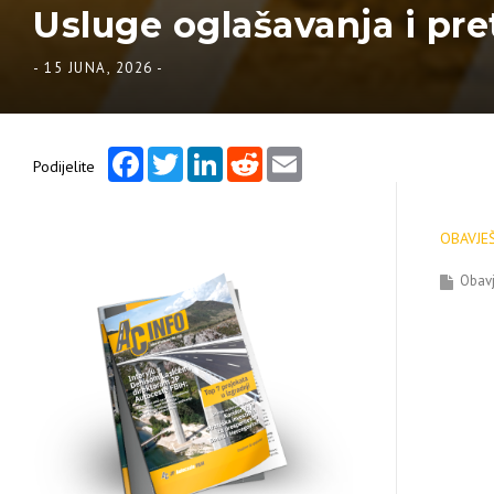
Usluge oglašavanja i pr
-
15 JUNA, 2026
-
Facebook
Twitter
LinkedIn
Reddit
Email
Podijelite
OBAVJE
Obavj