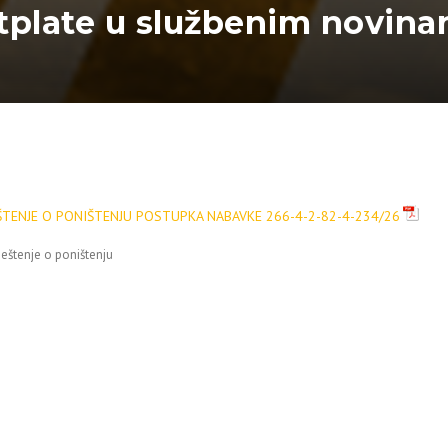
etplate u službenim novin
ŠTENJE O PONIŠTENJU POSTUPKA NABAVKE 266-4-2-82-4-234/26
eštenje o poništenju