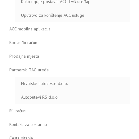
Kako i gdje postaviti ACC TAG uređaj
Uputstvo za korištenje ACC usluge
ACC mobilna aplikacija
Korisnički račun
Prodajna mjesta
Partnerski TAG uređaji
Hrvatske autoceste d.o.o.
Autoputevi RS d.o.o.
R1 računi
Kontakti za cestarinu
Česta pitanja