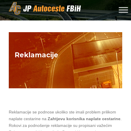
Skip to content
Reklamacije
u
Reklamacije se podnose
koliko ste imali problem prilikom
naplate cestarine na
Zahtjevu korisnika naplate cestarine
.
Rokovi za podnošenje reklamacije su propisani važećim