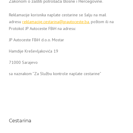
Zakonom o zaštiti potrošača Bosne i Hercegovine.
Reklamacije korisnika naplate cestarine se šalju na mail
adresu
reklamacije.cestarina@
jpautoceste.ba
, poštom ili na
Protokol JP Autoceste FBiH na adresu:
JP Autoceste FBiH d.o.o. Mostar
Hamdije Kreševljakovića 19
71000 Sarajevo
sa naznakom ”Za Službu kontrole naplate cestarine”
Cestarina