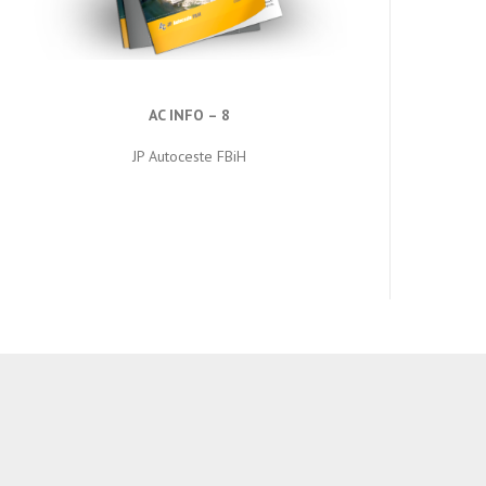
AC INFO – 8
JP Autoceste FBiH