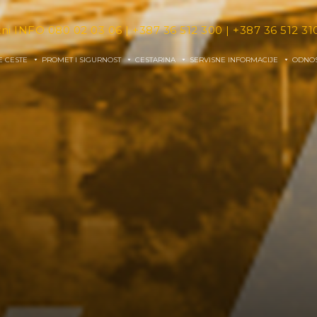
tni INFO
080 02 03 06
|
+387 36 512 300
|
+387 36 512 31
E CESTE
PROMET I SIGURNOST
CESTARINA
SERVISNE INFORMACIJE
ODNOS