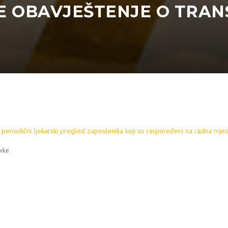
 OBAVJEŠTENJE O TRANS
periodični ljekarski pregled zaposlenika koji su raspoređeni na radna mje
vke