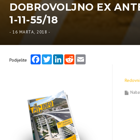
DOBROVOLJNO EX ANTE
1-11-55/18
-
16 MARTA, 2018
-
Facebook
Twitter
LinkedIn
Reddit
Email
Podijelite
Redovni 
Naba