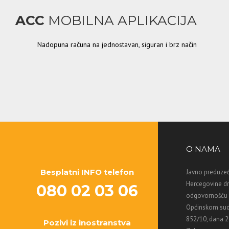
ACC
MOBILNA APLIKACIJA
Nadopuna računa na jednostavan, siguran i brz način
O NAMA
Besplatni INFO telefon
Javno preduzeć
Hercegovine d
080 02 03 06
odgovornošću M
Općinskom sud
852/10, dana 2
Pozivi iz inostranstva