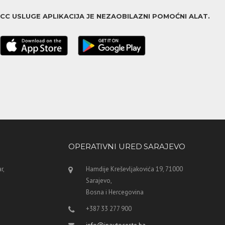
ACC USLUGE APLIKACIJA JE NEZAOBILAZNI POMOĆNI ALAT.
OPERATIVNI URED SARAJEVO
r,
Hamdije Kreševljakovića 19, 71000
Sarajevo,
Bosna i Hercegovina
+387 33 277 900