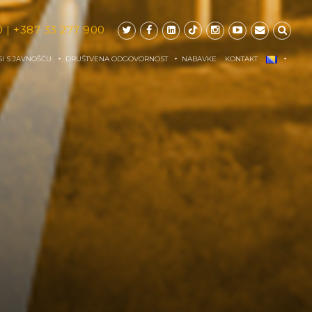
0
|
+387 33 277 900
I S JAVNOŠĆU
DRUŠTVENA ODGOVORNOST
NABAVKE
KONTAKT