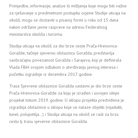
Primjedbe, informacije, analize ili mišljenja koje mogu biti važne
za rješavanje u predmetnom postupku ocjene Studije uticaja na
okoliš, mogu se dostaviti u pisanoj formi u roku od 15 dana
nakon održane javne rasprave na adresu Federalnog
ministarstva okoliša i turizma.
Studija uticaja na okoliš za dio brze ceste Prača-Hrenovica-
Goražde, tačnije sjevernu obilaznicu Goražda, predstavlja
saobraćajnu povezanost Goražda i Sarajeva, koji je definirala
Vlada FBiH svojom odlukom o utvrđivanju javnog interesa i
početku izgradnje iz decembra 2017. godine.
Trasa Sjevrene obilaznice Goražda sastavni je dio brze ceste
Prača-Hrenovica-Goražde za koju je izrađen i usvojen idejni
projekat tokom 2019. godine. U sklopu projekta predviđena je
izgradnja obilaznice u sklopu koje se nalaze objekti (vijadukti,
tunel, polupetlja…) i Studija uticaja na okoliš se radi za brzu
cestu tj. trasu sjeverne obilaznice Goražda.