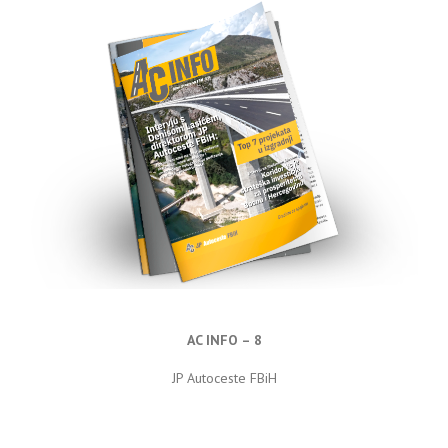
AC INFO – 8
JP Autoceste FBiH