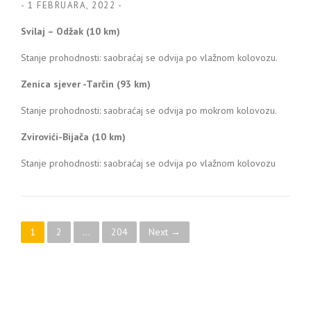
-
1 FEBRUARA, 2022
-
Svilaj – Odžak (10 km)
Stanje prohodnosti: saobraćaj se odvija po vlažnom kolovozu.
Zenica sjever -Tarčin (93 km)
Stanje prohodnosti: saobraćaj se odvija po mokrom kolovozu.
Zvirovići-Bijača (10 km)
Stanje prohodnosti: saobraćaj se odvija po vlažnom kolovozu
Posts navigation
1
2
…
204
Next →