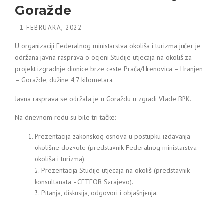
Goražde
-
1 FEBRUARA, 2022
-
U organizaciji Federalnog ministarstva okoliša i turizma jučer je
održana javna rasprava o ocjeni Studije utjecaja na okoliš za
projekt izgradnje dionice brze ceste Prača/Hrenovica – Hranjen
– Goražde, dužine 4,7 kilometara.
Javna rasprava se održala je u Goraždu u zgradi Vlade BPK.
Na dnevnom redu su bile tri tačke:
Prezentacija zakonskog osnova u postupku izdavanja
okolišne dozvole (predstavnik Federalnog ministarstva
okoliša i turizma).
2. Prezentacija Studije utjecaja na okoliš (predstavnik
konsultanata –CETEOR Sarajevo).
3. Pitanja, diskusija, odgovori i objašnjenja.