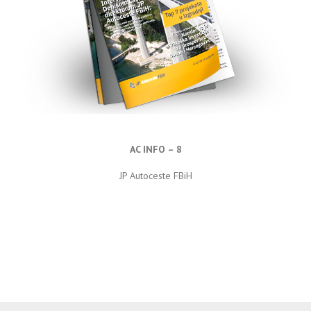
AC INFO – 8
JP Autoceste FBiH