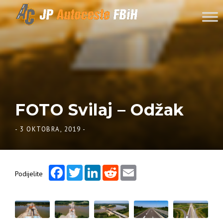
Skip to content
FOTO Svilaj – Odžak
-
3 OKTOBRA, 2019
-
Facebook
Twitter
LinkedIn
Reddit
Email
Podijelite