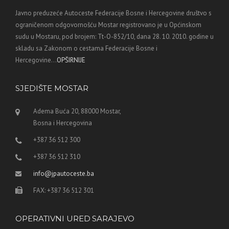
Javno preduzeće Autoceste Federacije Bosne i Hercegovine društvo s
ograničenom odgovornošću Mostar registrovano je u Općinskom
sudu u Mostaru, pod brojem: Tt-O-852/10, dana 28. 10. 2010. godine u
skladu sa Zakonom o cestama Federacije Bosne i
Hercegovine...
OPŠIRNIJE
SJEDIŠTE MOSTAR
Adema Buća 20, 88000 Mostar,
Bosna i Hercegovina
+387 36 512 300
+387 36 512 310
info@jpautoceste.ba
FAX: +387 36 512 301
OPERATIVNI URED SARAJEVO