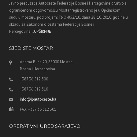
Javno preduzeće Autoceste Federacije Bosne i Hercegovine društvo s
ograničenom odgovornošću Mostar registrovano je u Općinskom
sudu u Mostaru, pod brojem: Tt-O-852/10, dana 28. 10. 2010. godine u
skladu sa Zakonom o cestama Federacije Bosne i
Hercegovine...
OPŠIRNIJE
SJEDIŠTE MOSTAR
Adema Buća 20, 88000 Mostar,
Bosna i Hercegovina
+387 36 512 300
+387 36 512 310
info@jpautoceste.ba
FAX: +387 36 512 301
OPERATIVNI URED SARAJEVO