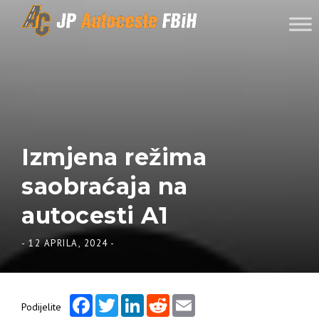
Skip to content
Izmjena režima
saobraćaja na
autocesti A1
-
12 APRILA, 2024
-
Facebook
Twitter
LinkedIn
Reddit
Email
Podijelite