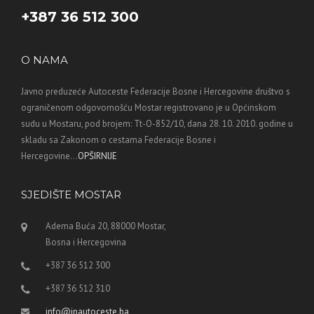
+387 36 512 300
O NAMA
Javno preduzeće Autoceste Federacije Bosne i Hercegovine društvo s
ograničenom odgovornošću Mostar registrovano je u Općinskom
sudu u Mostaru, pod brojem: Tt-O-852/10, dana 28. 10. 2010. godine u
skladu sa Zakonom o cestama Federacije Bosne i
Hercegovine...
OPŠIRNIJE
SJEDIŠTE MOSTAR
Adema Buća 20, 88000 Mostar,
Bosna i Hercegovina
+387 36 512 300
+387 36 512 310
info@jpautoceste.ba