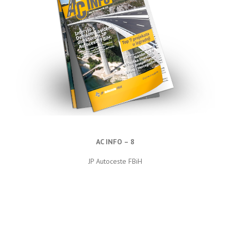
AC INFO – 8
JP Autoceste FBiH