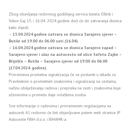
Zbog obavljanja redovnog godišnjeg servisa tunela Oštrik i
Vukov Gaj 15. i 16.04. 2024.godine doći će do zatvaranja dionica
kako slijedi;
–
15.04.2024.godine zatvara se dionica Sarajevo sjever –
Butile od 19.00 do 06.00 sati (16.04).
– 16.04.2024.godine zatvara se dionica Sarajevo zapad –
Sarajevo sjever i ulaz na autocestu od ulice Safeta Zajke –
Briješće – Butile – Sarajevo sjever od 19.00 do 06.00
(17.04.2024. godine).
Privremena prometna signalizacija će se postaviti u skladu sa
Pravilnikom o prometnim znakovima i signalizaciji na cestama,
načinu obilježavanju radova i prepreka na cesti i znakovima koje
učesnicima u prometu daje ovlaštena osoba.
Sve informacije o radovima i privremenim regulacijama na
autocesti A1 redovno će biti objavljivane putem web stranice JP
Autoceste FBiH d.o.o. i BIHAMK-a.