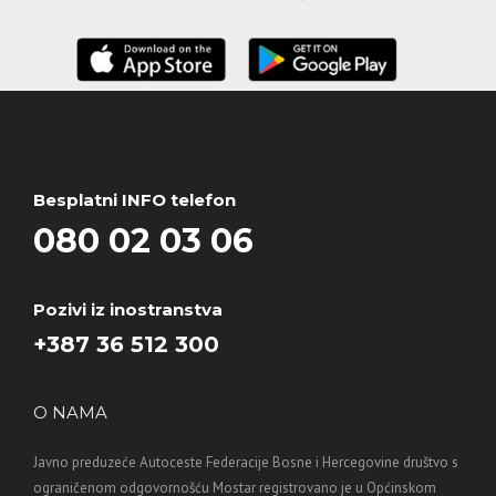
Besplatni INFO telefon
080 02 03 06
Pozivi iz inostranstva
+387 36 512 300
O NAMA
Javno preduzeće Autoceste Federacije Bosne i Hercegovine društvo s
ograničenom odgovornošću Mostar registrovano je u Općinskom