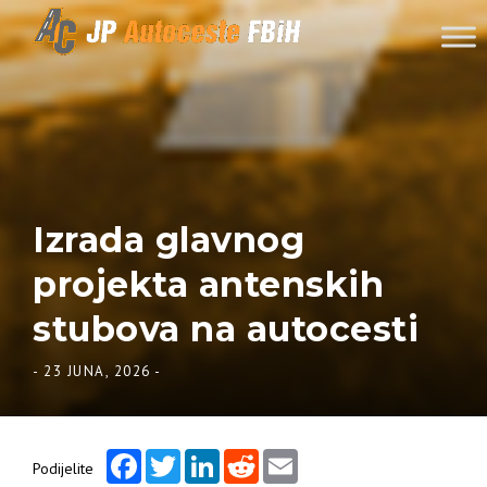
Skip to content
Izrada glavnog
projekta antenskih
stubova na autocesti
-
23 JUNA, 2026
-
Facebook
Twitter
LinkedIn
Reddit
Email
Podijelite