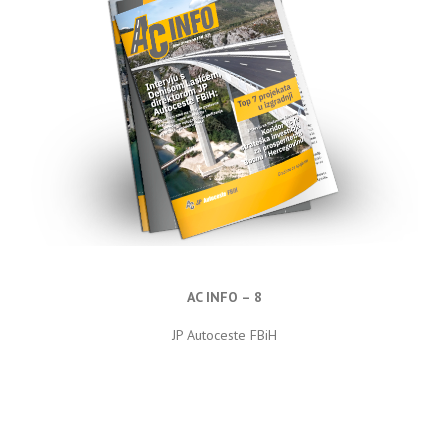
AC INFO – 8
JP Autoceste FBiH