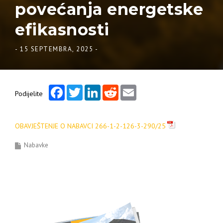
povećanja energetske
efikasnosti
-
15 SEPTEMBRA, 2025
-
Facebook
Twitter
LinkedIn
Reddit
Email
Podijelite
OBAVJEŠTENJE O NABAVCI 266-1-2-126-3-290/25
Nabavke