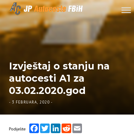
Skip to content
Izvještaj o stanju na
autocesti A1 za
03.02.2020.god
-
3 FEBRUARA, 2020
-
Facebook
Twitter
LinkedIn
Reddit
Email
Podijelite