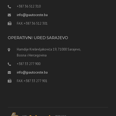
+387 36 512 310
info@jpautoceste.ba
FAX: +387 36 512 301
OPERATIVNI URED SARAJEVO
Hamdije Kreševljakovića 19, 71000 Sarajevo,
Bosna i Hercegovina
+387 33 277 900
info@jpautoceste.ba
FAX: +387 33 277 901