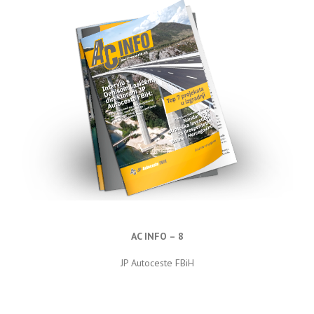
AC INFO – 8
JP Autoceste FBiH