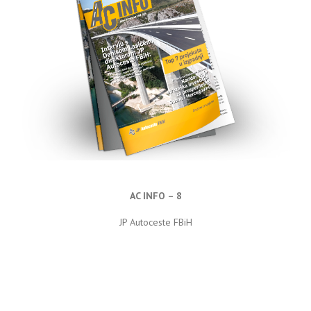
AC INFO – 8
JP Autoceste FBiH