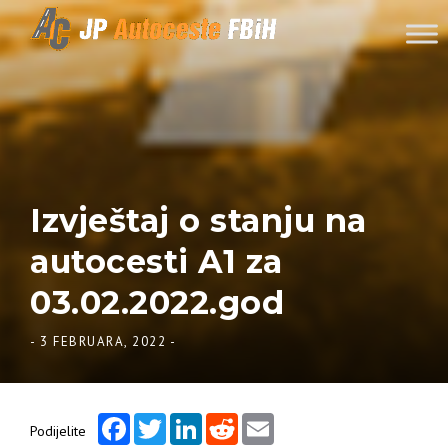
Skip to content
Izvještaj o stanju na
autocesti A1 za
03.02.2022.god
-
3 FEBRUARA, 2022
-
Facebook
Twitter
LinkedIn
Reddit
Email
Podijelite