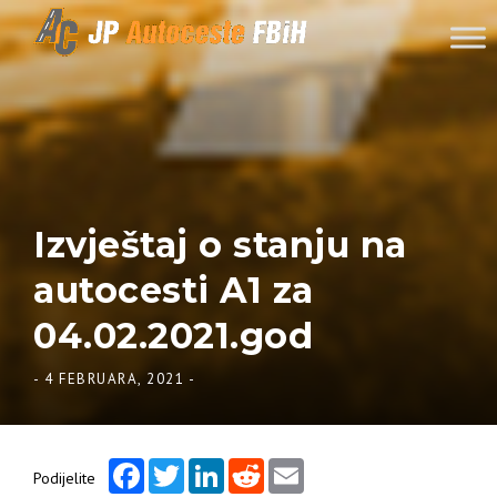
Skip to content
Izvještaj o stanju na
autocesti A1 za
04.02.2021.god
-
4 FEBRUARA, 2021
-
Facebook
Twitter
LinkedIn
Reddit
Email
Podijelite