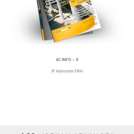
AC INFO – 8
JP Autoceste FBiH