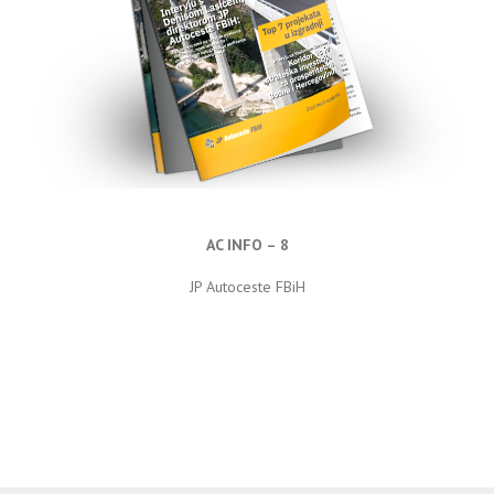
AC INFO – 8
JP Autoceste FBiH