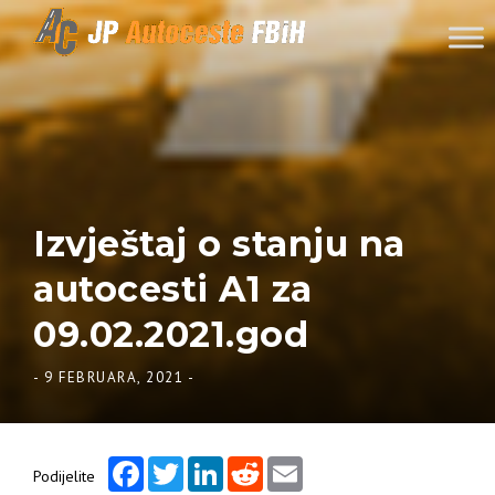
Skip to content
Izvještaj o stanju na
autocesti A1 za
09.02.2021.god
-
9 FEBRUARA, 2021
-
Facebook
Twitter
LinkedIn
Reddit
Email
Podijelite