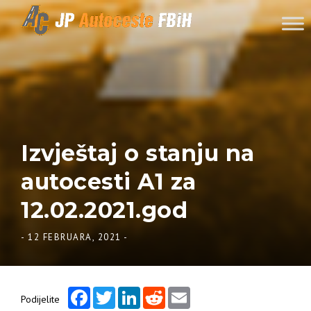
Skip to content
Izvještaj o stanju na
autocesti A1 za
12.02.2021.god
-
12 FEBRUARA, 2021
-
Facebook
Twitter
LinkedIn
Reddit
Email
Podijelite