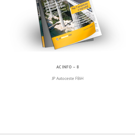
AC INFO – 8
JP Autoceste FBiH