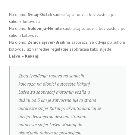
Na dionici
Svilaj-Odžak
saobraćaj se odvija bez zastoja po
suhom kolovozu.
Na dionici
Golubinja-Nemila
saobraćaj se odvija bez zastoja po
suhom kolovozu.
Na dionici
Zenica sjever-Bradina
saobraćaj se odvija po suhom
kolovozu uz vanredne regulacije saobraćaja kako slijede:
Lašva – Kakanj:
Zbog izvođenja radova na sanaciji
kolovoza na dionici autoceste Kakanj-
Lašva za saobraćaj motornih vozila u
dužini od 3 km je zatvorena lijeva strana
autoceste smjer Kakanj-Lašva. Saobraćaj se
odvija dvosmjerno desnom stranom
autoceste smjer Lašva -Kakanj do
okončanja radova,uz postavljenu