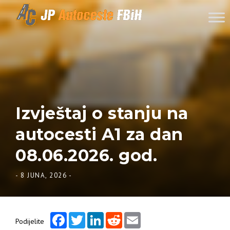
Skip to content
Izvještaj o stanju na
autocesti A1 za dan
08.06.2026. god.
-
8 JUNA, 2026
-
Facebook
Twitter
LinkedIn
Reddit
Email
Podijelite