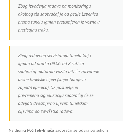
Zbog izvođenja radova na monitoringu
okolnog tla saobraćaj je od petlje Lepenica
prema tunelu Igman preusmjeren iz vozne u
preticajnu traku.
Zbog redovnog servisiranja tunela Gaj i
Igman od utorka 09.06. od 8 sati za
saobraćaj motornih vozila biti će zatvorene
desne tunelske cijevi (smjer Sarajevo
zapad-Lepenica). Uz postavljenu
privremenu signalizaciju saobraćaj će se
odvijati dvosmjerno lijevim tunelskim
cijevima do završetka radova.
Na dionici
Počitelj-Bijača
saobraćaj se odvija po suhom