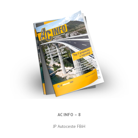
AC INFO – 8
JP Autoceste FBiH