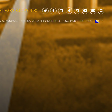
0
|
+387 33 277 900
I S JAVNOŠĆU
DRUŠTVENA ODGOVORNOST
NABAVKE
KONTAKT