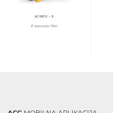
AC INFO – 8
JP Autoceste FBiH
ACC
MOBILNA APLIKACIJA