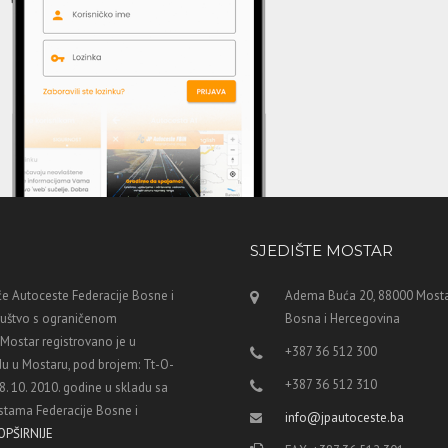
SJEDIŠTE MOSTAR
e Autoceste Federacije Bosne i
Adema Buća 20, 88000 Mosta
ruštvo s ograničenom
Bosna i Hercegovina
ostar registrovano je u
+387 36 512 300
u u Mostaru, pod brojem: Tt-O-
+387 36 512 310
8. 10. 2010. godine u skladu sa
tama Federacije Bosne i
info@jpautoceste.ba
OPŠIRNIJE