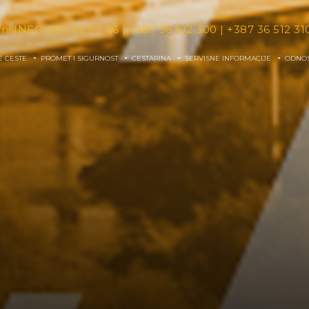
tni INFO
080 02 03 06
|
+387 36 512 300
|
+387 36 512 31
E CESTE
PROMET I SIGURNOST
CESTARINA
SERVISNE INFORMACIJE
ODNOS