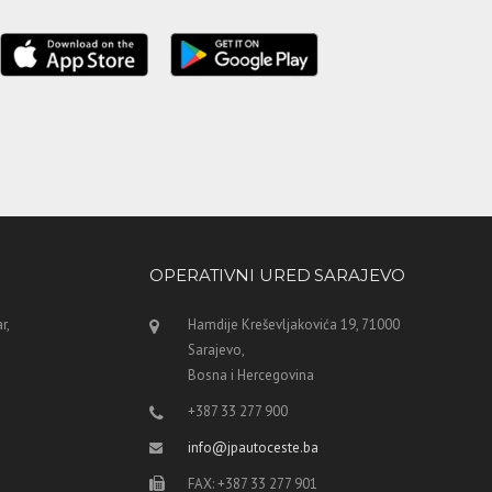
OPERATIVNI URED SARAJEVO
r,
Hamdije Kreševljakovića 19, 71000
Sarajevo,
Bosna i Hercegovina
+387 33 277 900
info@jpautoceste.ba
FAX: +387 33 277 901