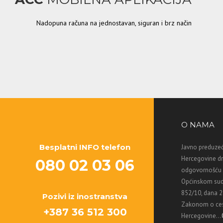
Nadopuna računa na jednostavan, siguran i brz način
O NAMA
Besplatni INFO telefon
Javno preduzeć
Hercegovine d
080 02 03 06
odgovornošću M
Općinskom sud
852/10, dana 2
Pozivi iz inostranstva
Zakonom o ces
+387 36 512 300
Hercegovine...