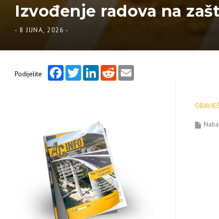
Izvođenje radova na zašt
-
8 JUNA, 2026
-
Facebook
Twitter
LinkedIn
Reddit
Email
Podijelite
OBAVJEŠ
Naba