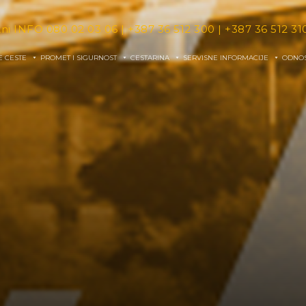
tni INFO
080 02 03 06
|
+387 36 512 300
|
+387 36 512 31
E CESTE
PROMET I SIGURNOST
CESTARINA
SERVISNE INFORMACIJE
ODNOS