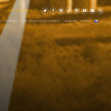
0
|
+387 33 277 900
I S JAVNOŠĆU
DRUŠTVENA ODGOVORNOST
NABAVKE
KONTAKT