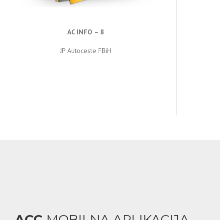
AC INFO – 8
JP Autoceste FBiH
ACC
MOBILNA APLIKACIJA