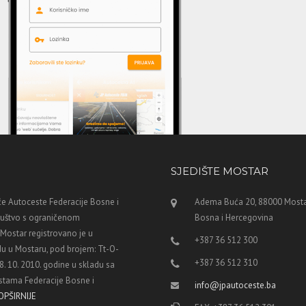
SJEDIŠTE MOSTAR
e Autoceste Federacije Bosne i
Adema Buća 20, 88000 Mosta
ruštvo s ograničenom
Bosna i Hercegovina
ostar registrovano je u
+387 36 512 300
u u Mostaru, pod brojem: Tt-O-
+387 36 512 310
8. 10. 2010. godine u skladu sa
tama Federacije Bosne i
info@jpautoceste.ba
OPŠIRNIJE