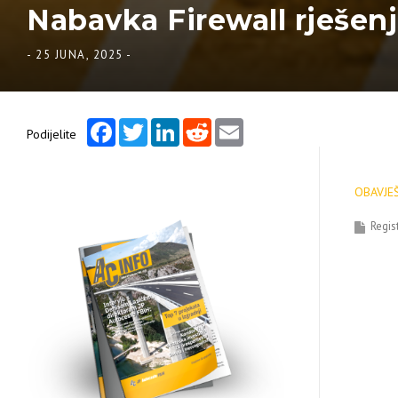
Nabavka Firewall rješen
-
25 JUNA, 2025
-
Facebook
Twitter
LinkedIn
Reddit
Email
Podijelite
OBAVJE
Regis