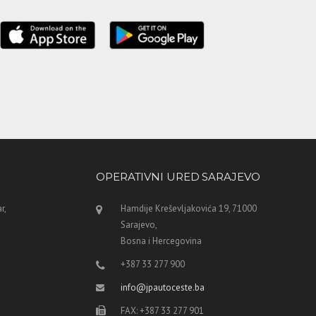
OPERATIVNI URED SARAJEVO
r,
Hamdije Kreševljakovića 19, 71000
Sarajevo,
Bosna i Hercegovina
+387 33 277 900
info@jpautoceste.ba
FAX: +387 33 277 901