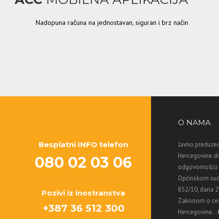
Nadopuna računa na jednostavan, siguran i brz način
O NAMA
Besplatni INFO telefon
Javno preduzeć
Hercegovine d
080 02 03 06
odgovornošću M
Općinskom sud
852/10, dana 2
Pozivi iz inostranstva
Zakonom o ces
+387 36 512 300
Hercegovine...