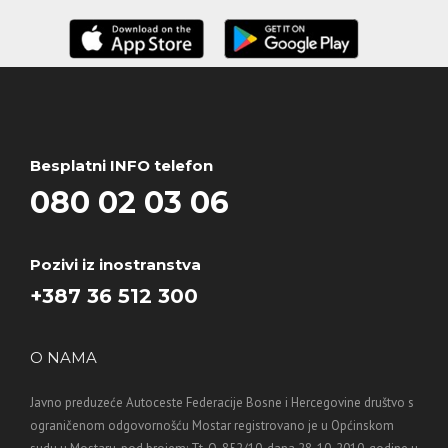
Besplatni INFO telefon
080 02 03 06
Pozivi iz inostranstva
+387 36 512 300
O NAMA
Javno preduzeće Autoceste Federacije Bosne i Hercegovine društvo s
ograničenom odgovornošću Mostar registrovano je u Općinskom