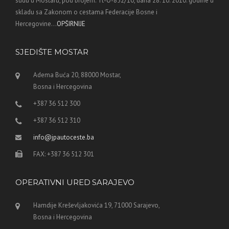
sudu u Mostaru, pod brojem: Tt-O-852/10, dana 28. 10. 2010. godine u
skladu sa Zakonom o cestama Federacije Bosne i
Hercegovine...
OPŠIRNIJE
SJEDIŠTE MOSTAR
Adema Buća 20, 88000 Mostar,
Bosna i Hercegovina
+387 36 512 300
+387 36 512 310
info@jpautoceste.ba
FAX: +387 36 512 301
OPERATIVNI URED SARAJEVO
Hamdije Kreševljakovića 19, 71000 Sarajevo,
Bosna i Hercegovina