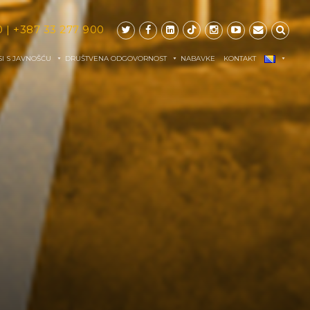
0
|
+387 33 277 900
I S JAVNOŠĆU
DRUŠTVENA ODGOVORNOST
NABAVKE
KONTAKT