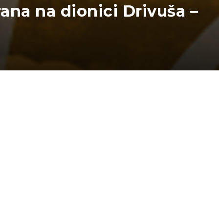
na na dionici Drivuša –