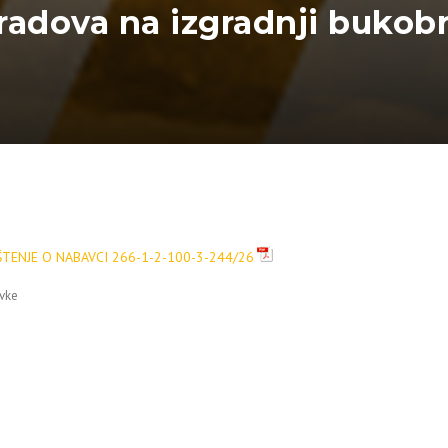
adova na izgradnji bukobra
TENJE O NABAVCI 266-1-2-100-3-244/26
vke