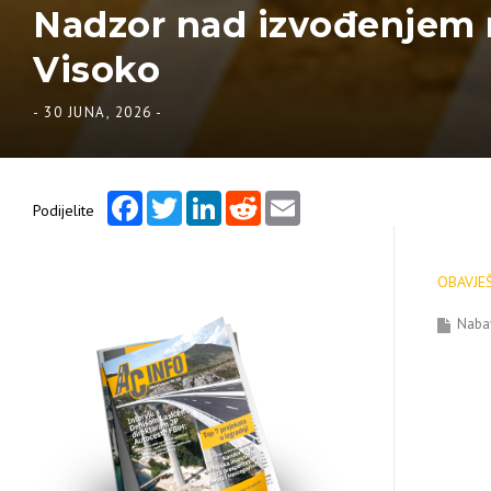
Nadzor nad izvođenjem r
Visoko
-
30 JUNA, 2026
-
Facebook
Twitter
LinkedIn
Reddit
Email
Podijelite
OBAVJEŠ
Naba