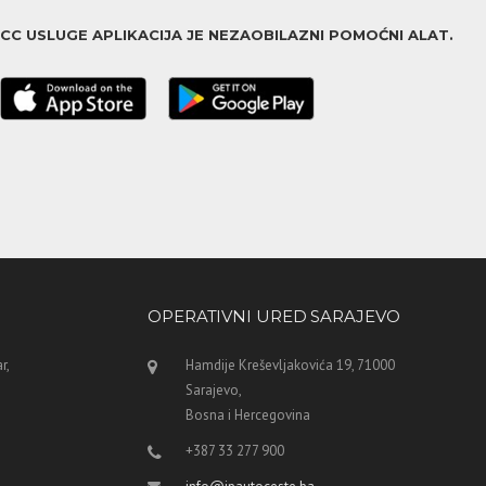
ACC USLUGE APLIKACIJA JE NEZAOBILAZNI POMOĆNI ALAT.
OPERATIVNI URED SARAJEVO
r,
Hamdije Kreševljakovića 19, 71000
Sarajevo,
Bosna i Hercegovina
+387 33 277 900