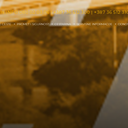
tni INFO
080 02 03 06
|
+387 36 512 300
|
+387 36 512 31
E CESTE
PROMET I SIGURNOST
CESTARINA
SERVISNE INFORMACIJE
ODNOS