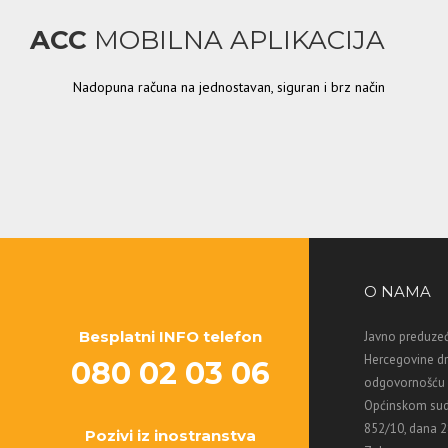
ACC
MOBILNA APLIKACIJA
Nadopuna računa na jednostavan, siguran i brz način
O NAMA
Besplatni INFO telefon
Javno preduzeć
Hercegovine d
080 02 03 06
odgovornošću M
Općinskom sud
852/10, dana 2
Pozivi iz inostranstva