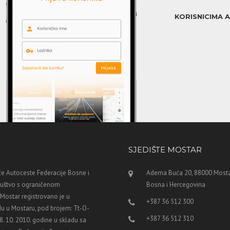
KORISNICIMA 
SJEDIŠTE MOSTAR
e Autoceste Federacije Bosne i
Adema Buća 20, 88000 Mosta
ruštvo s ograničenom
Bosna i Hercegovina
ostar registrovano je u
+387 36 512 300
u u Mostaru, pod brojem: Tt-O-
+387 36 512 310
8. 10. 2010. godine u skladu sa