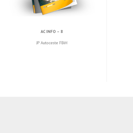
AC INFO – 8
JP Autoceste FBiH