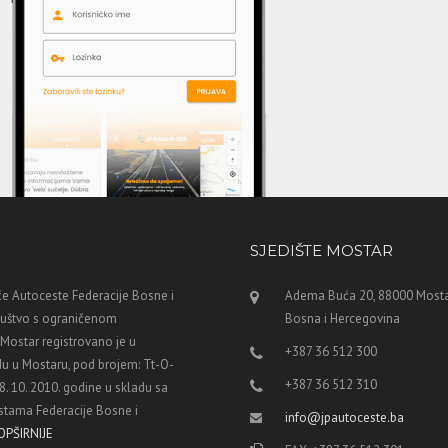
SJEDIŠTE MOSTAR
e Autoceste Federacije Bosne i
Adema Buća 20, 88000 Mosta
ruštvo s ograničenom
Bosna i Hercegovina
ostar registrovano je u
+387 36 512 300
u u Mostaru, pod brojem: Tt-O-
+387 36 512 310
8. 10. 2010. godine u skladu sa
tama Federacije Bosne i
info@jpautoceste.ba
OPŠIRNIJE