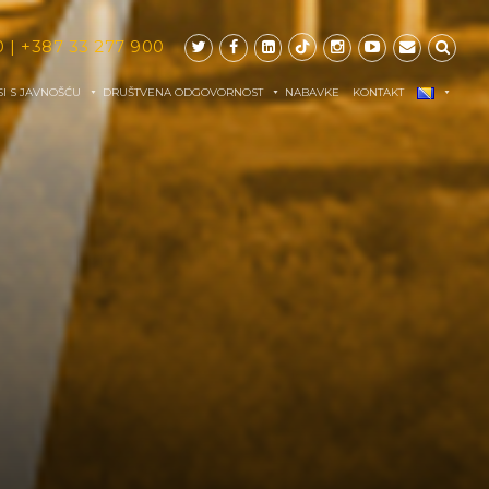
0
|
+387 33 277 900
I S JAVNOŠĆU
DRUŠTVENA ODGOVORNOST
NABAVKE
KONTAKT