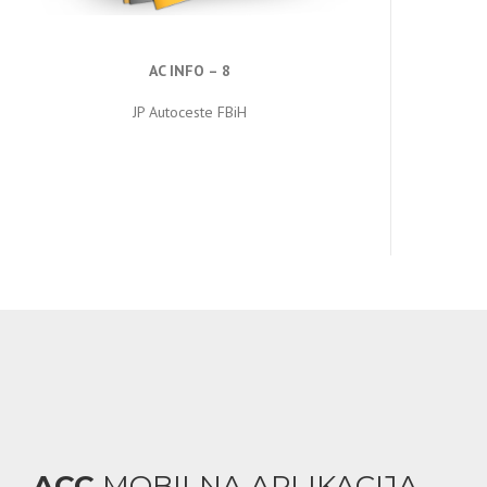
AC INFO – 8
JP Autoceste FBiH
ACC
MOBILNA APLIKACIJA