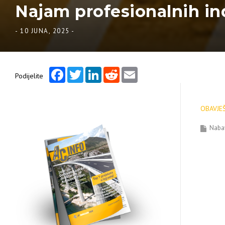
Najam profesionalnih ind
-
10 JUNA, 2025
-
Facebook
Twitter
LinkedIn
Reddit
Email
Podijelite
OBAVJEŠ
Naba