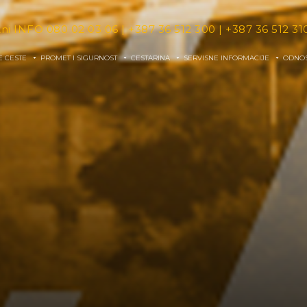
tni INFO
080 02 03 06
|
+387 36 512 300
|
+387 36 512 31
E CESTE
PROMET I SIGURNOST
CESTARINA
SERVISNE INFORMACIJE
ODNOS