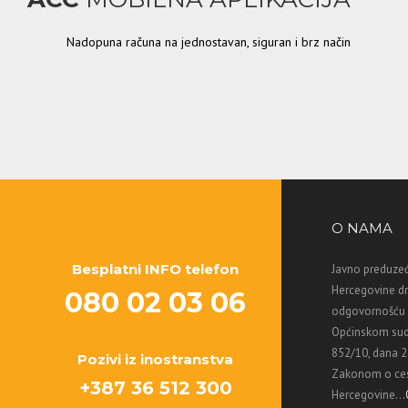
Nadopuna računa na jednostavan, siguran i brz način
O NAMA
Besplatni INFO telefon
Javno preduzeć
Hercegovine d
080 02 03 06
odgovornošću M
Općinskom sud
852/10, dana 2
Pozivi iz inostranstva
Zakonom o ces
+387 36 512 300
Hercegovine...