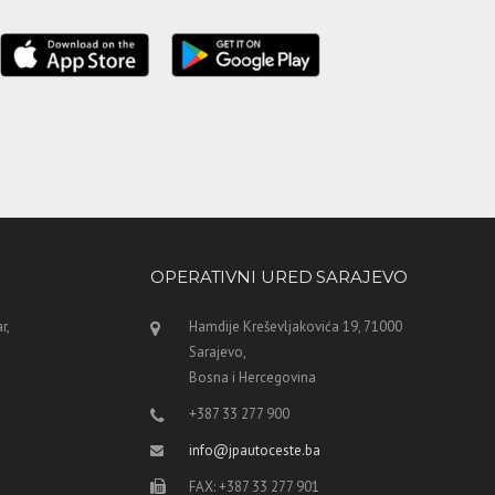
OPERATIVNI URED SARAJEVO
r,
Hamdije Kreševljakovića 19, 71000
Sarajevo,
Bosna i Hercegovina
+387 33 277 900
info@jpautoceste.ba
FAX: +387 33 277 901