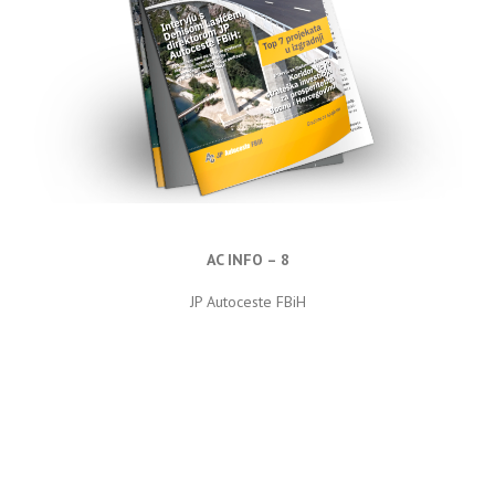
AC INFO – 8
JP Autoceste FBiH