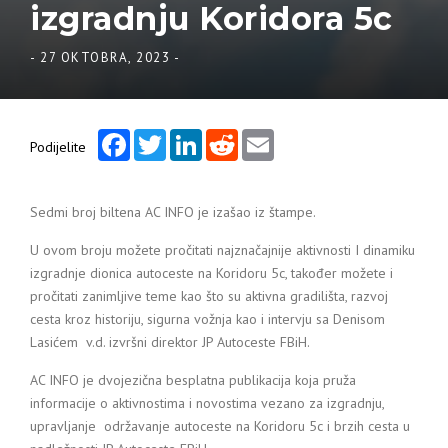
izgradnju Koridora 5c
-
27 OKTOBRA, 2023
-
Facebook
Twitter
LinkedIn
Reddit
Email
Podijelite
Sedmi broj biltena AC INFO je izašao iz štampe.
U ovom broju možete pročitati najznačajnije aktivnosti I dinamiku
izgradnje dionica autoceste na Koridoru 5c, također možete i
pročitati zanimljive teme kao što su aktivna gradilišta, razvoj
cesta kroz historiju, sigurna vožnja kao i intervju sa Denisom
Lasićem v.d. izvršni direktor JP Autoceste FBiH.
AC INFO je dvojezična besplatna publikacija koja pruža
informacije o aktivnostima i novostima vezano za izgradnju,
upravljanje održavanje autoceste na Koridoru 5c i brzih cesta u