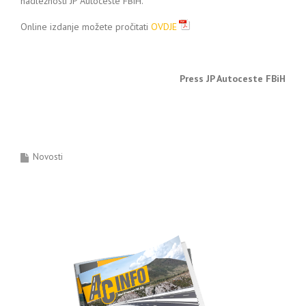
nadležnosti JP Autoceste FBiH.
Online izdanje možete pročitati
OVDJE
Press JP Autoceste FBiH
Novosti