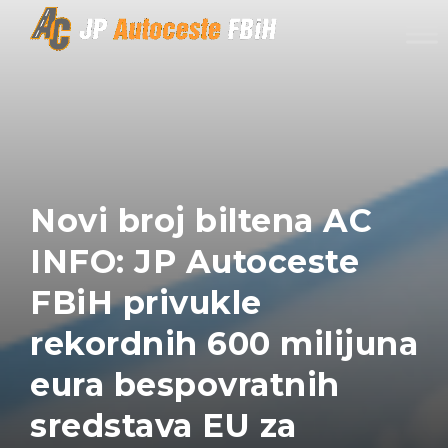
Skip to content
Novi broj biltena AC
INFO: JP Autoceste
FBiH privukle
rekordnih 600 milijuna
eura bespovratnih
sredstava EU za