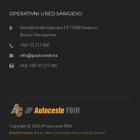
OPERATIVNI URED SARAJEVO
Hamdije Kreševljakovića 19, 71000 Sarajevo,
Bosna i Hercegovina
+387 33 277 900
info@jpautoceste.ba
FAX: +387 33 277 901
Copyright © 2026 JP Autoceste FBiH
BetaTelStudio d.o.o.
| Web Development // Design Studio