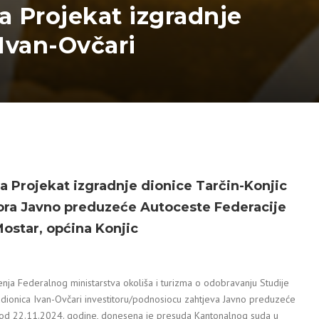
a Projekat izgradnje
Ivan-Ovčari
za Projekat
izgradnje dionice Tarčin-Konjic
tora
Javno preduzeće Autoceste Federacije
Mostar
, općina Konjic
enja Federalnog ministarstva okoliša i turizma o odobravanju Studije
oddionica Ivan-Ovčari investitoru/podnosiocu zahtjeva Javno preduzeće
3 od 22.11.2024. godine, donesena je presuda Kantonalnog suda u