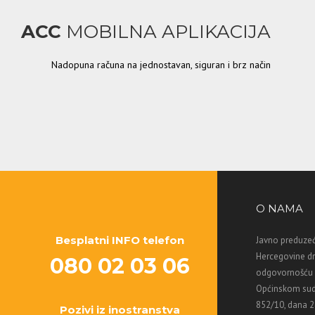
ACC
MOBILNA APLIKACIJA
Nadopuna računa na jednostavan, siguran i brz način
O NAMA
Besplatni INFO telefon
Javno preduzeć
Hercegovine d
080 02 03 06
odgovornošću M
Općinskom sud
852/10, dana 2
Pozivi iz inostranstva