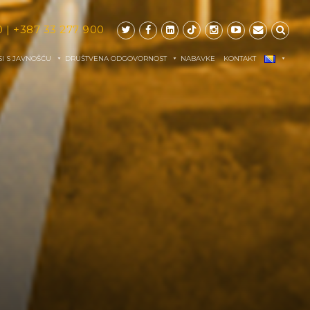
0
|
+387 33 277 900
I S JAVNOŠĆU
DRUŠTVENA ODGOVORNOST
NABAVKE
KONTAKT