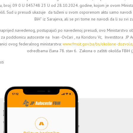
u, broj: 09 0 U 045748 23 U od 28.10.2024. godine, kojom je ovom Ministar
oliš. Sud u presudi ukazuje da tuženi u svom osporenom aktu samo navodi da
BiH” iz Sarajeva, ali se pri tome ne navodi da li su svi 
naprijed navedenog, postupajući po navedenoj presudi, ovo Ministarstvo ob
š za poddionicu autoceste na Ivan -Ovčari , na Koridoru Vc, Investitora JP
anici ovog federalnog ministarstva:
www.fmoit.gov.ba/bs/okolisne-dozvole/j
odredbama člana 78. stav 6. Zakona o zaštiti okoliša FBiH (
ti