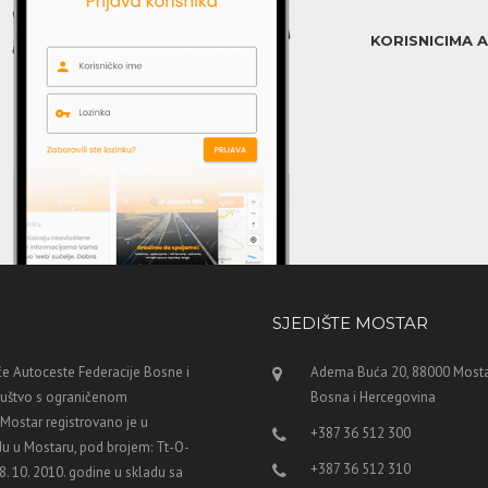
KORISNICIMA 
SJEDIŠTE MOSTAR
e Autoceste Federacije Bosne i
Adema Buća 20, 88000 Mosta
ruštvo s ograničenom
Bosna i Hercegovina
ostar registrovano je u
+387 36 512 300
u u Mostaru, pod brojem: Tt-O-
+387 36 512 310
8. 10. 2010. godine u skladu sa