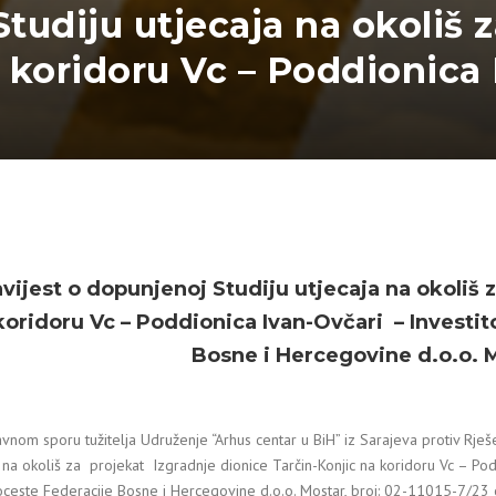
tudiju utjecaja na okoliš z
 koridoru Vc – Poddionica 
vijest o dopunjenoj Studiju utjecaja na okoliš 
koridoru Vc – Poddionica Ivan-Ovčari
–
Investi
Bosne i Hercegovine d.o.o. 
vnom sporu tužitelja Udruženje “Arhus centar u BiH” iz Sarajeva protiv Rješ
a na okoliš za projekat Izgradnje dionice Tarčin-Konjic na koridoru Vc – P
oceste Federacije Bosne i Hercegovine d.o.o. Mostar, broj: 02-11015-7/2