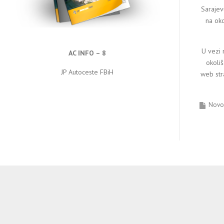
Sarajev
na ok
U vezi 
AC INFO – 8
okoli
JP Autoceste FBiH
web str
Novos