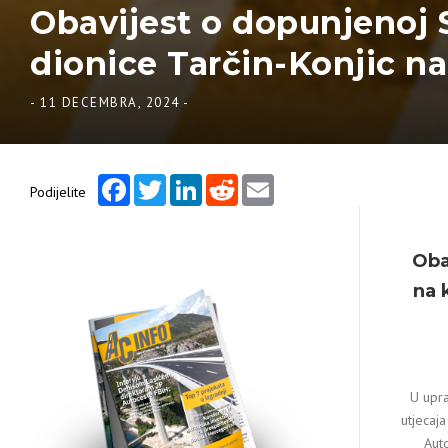
Obavijest o dopunjenoj S
dionice Tarčin-Konjic na
-
11 DECEMBRA, 2024
-
Facebook
Twitter
LinkedIn
Reddit
Email
Podijelite
Oba
na 
U upra
utjecaj
Aut