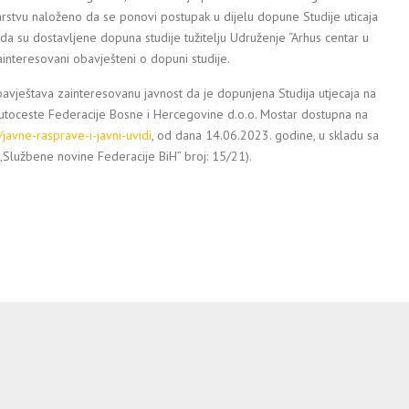
stvu naloženo da se ponovi postupak u dijelu dopune Studije uticaja
 su dostavljene dopuna studije tužitelju Udruženje “Arhus centar u
zainteresovani obavješteni o dopuni studije.
avještava zainteresovanu javnost da je dopunjena Studija utjecaja na
 Autoceste Federacije Bosne i Hercegovine d.o.o. Mostar dostupna na
avne-rasprave-i-javni-uvidi
, od dana 14.06.2023. godine, u skladu sa
„Službene novine Federacije BiH” broj: 15/21).