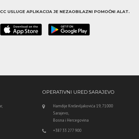
ACC USLUGE APLIKACIJA JE NEZAOBILAZNI POMOĆNI ALAT.
OPERATIVNI URED SARAJEVO
r,
Hamdije Kreševljakovića 19, 71000
Sarajevo,
Bosna i Hercegovina
+387 33 277 900