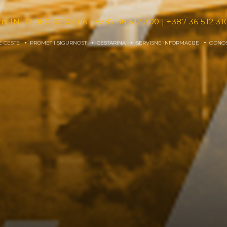
tni INFO
080 02 03 06
|
+387 36 512 300
|
+387 36 512 31
E CESTE
PROMET I SIGURNOST
CESTARINA
SERVISNE INFORMACIJE
ODNOS