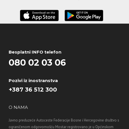
Besplatni INFO telefon
080 02 03 06
Pozivi iz inostranstva
+387 36 512 300
O NAMA
Javno preduzeće Autoceste Federacije Bosne i Hercegovine društvo s
ograničenom odgovornošću Mostar registrovano je u Općinskom