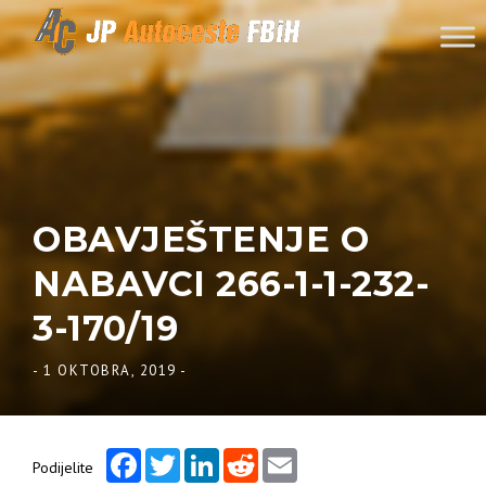
Skip to content
OBAVJEŠTENJE O
NABAVCI 266-1-1-232-
3-170/19
-
1 OKTOBRA, 2019
-
Facebook
Twitter
LinkedIn
Reddit
Email
Podijelite