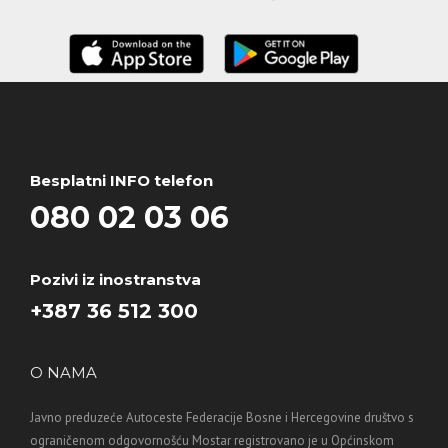
Besplatni INFO telefon
080 02 03 06
Pozivi iz inostranstva
+387 36 512 300
O NAMA
Javno preduzeće Autoceste Federacije Bosne i Hercegovine društvo s
ograničenom odgovornošću Mostar registrovano je u Općinskom