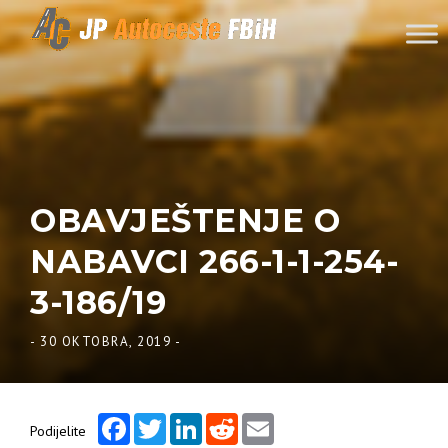
Skip to content
OBAVJEŠTENJE O
NABAVCI 266-1-1-254-
3-186/19
-
30 OKTOBRA, 2019
-
Facebook
Twitter
LinkedIn
Reddit
Email
Podijelite