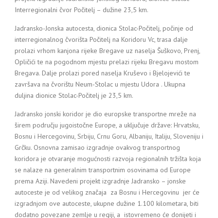
Interregionalni čvor Počitelj – dužine 23,5 km.
Jadransko-Jonska autocesta, dionica Stolac-Počitelj, počinje od
interregionalnog čvorišta Počitelj na Koridoru Vc, trasa dalje
prolazi vrhom kanjona rijeke Bregave uz naselja Šuškovo, Prenj,
Opličići te na pogodnom mjestu prelazi rijeku Bregavu mostom
Bregava. Dalje prolazi pored naselja Kruševo i Bjelojevići te
završava na čvorištu Neum-Stolac u mjestu Udora . Ukupna
duljina dionice Stolac-Počitelj je 23,5 km.
Jadransko jonski koridor je dio europske transportne mreže na
širem području jugoistočne Europe, a uključuje države: Hrvatsku,
Bosnu i Hercegovinu, Srbiju, Crnu Goru, Albaniju, Italiju, Sloveniju i
Grčku. Osnovna zamisao izgradnje ovakvog transportnog
koridora je otvaranje mogućnosti razvoja regionalnih tržišta koja
se nalaze na generalnim transportnim osovinama od Europe
prema Aziji. Navedeni projekt izgradnje Jadransko – jonske
autoceste je od velikog značaja za Bosnu i Hercegovinu jer će
izgradnjom ove autoceste, ukupne dužine 1.100 kilometara, biti
dodatno povezane zemlje u regiji, a istovremeno će donijeti i