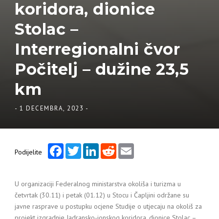
koridora, dionice
Stolac –
Interregionalni čvor
Počitelj – dužine 23,5
km
-
1 DECEMBRA, 2023
-
Facebook
Twitter
LinkedIn
Reddit
Email
Podijelite
U organizaciji Federalnog ministarstva okoliša i turizma u
četvrtak (30.11) i petak (01.12) u Stocu i Čapljini održane su
javne rasprave u postupku ocjene Studije o utjecaju na okoliš za
projekt izgradnje Jadransko-jonskog koridora, dionice Stolac –