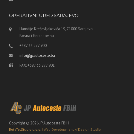
OPERATIVNI URED SARAJEVO
Hamdije Kreševljakovića 19, 71000 Sarajevo,
Bosna i Hercegovina
+387 33 277 900
info@jpautoceste.ba
FAX: +387 33 277 901
Copyright © 2026 JP Autoceste FBiH
BetaTelStudio d.o.o.
| Web Development // Design Studio