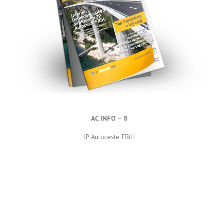
AC INFO – 8
JP Autoceste FBiH