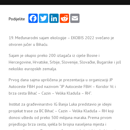
Facebook
Twitter
LinkedIn
Reddit
Email
Podijelite
19. Međunarodni sajam ekologije – EKOBIS 2022 svečano je
otvoren jučer u Bihaću.
Sajam je okupio preko 200 izlagača iz cijele Bosne i
Hercegovine, Hrvatske, Srbije, Slovenije, Slovačke, Bugarske i još
nekoliko europskih zemalja.
Prvog dana sajma upriličena je prezentacija u organizaciji JP
Autoceste FBiH pod nazivom “JP Autoceste FBiH – Koridor Vc i
brza cesta Bihać – Cazin – Velika Kladuša – RH”.
Institut za građevinarstvo IG Banja Luka predstavio je idejni
projekat trase za BC Bihać – Cazin – Velika Kladuša – RH koji
donosi uštedu od preko 500 milijuna maraka. Prema prvom
prijedlogu brza cesta, sjekla bi brojna naseljena mjesta i