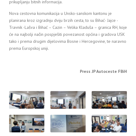
prikupljanju bitnih informacija.
Nova cestovna komunikacija u Unsko-sanskom kantonu je
planirana kroz izgradnju dviju brzih cesta, to su Bihać- Jajce -
Travnik -Lašva i Bihać – Cazin – Velika Kladuša – granica RH, koje
će na najbolji način pospješiti povezanost općina i gradova USK
tako i prema drugim dijelovima Bosne i Hercegovine, te naravno
prema Europskoj uniji.
Press JP Autoceste FBiH