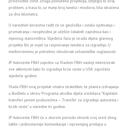
proizvodne zone. Druga ponuđena projekcija, izbjegla bi ovaj
problem, a trasa bi, uz manji broj tunela i mostova, bila skraćena
za dva kilometra.
U narednim koracima radit će se geološka i ostala ispitivanja i
promatranja i neophodno je učešće lokalnih zajednica kao i
mjesnog stanovništva. Sljedeća faza je izrada dijela glavnog
projekta što je uvjet za raspisivanje tendera za izgradnju. U
međuvremenu je potrebno ishodovati urbanističke suglasnosti.
JP Autoceste FBiH zajedno sa Vladom FBiH nastoji intenzivirati
sve aktivnosti kako bi izgradnja brze ceste u USK započela
sljedeće godine.
Vlada FBIH ovaj projekat smatra strateškim, te planira izdvajanja
u Budžetu u okviru Programa utroška dijela sredstava “Kapitalni
transferi javnim poduzećima – Transfer za izgradnju autocesta i
brzih cesta” u naredne tri godine.
JP Autoceste FBiH će u skorom periodu otvoriti svoj ured zbog
lakše i jednostavnije komunikacije i ispravnijeg pristupa u