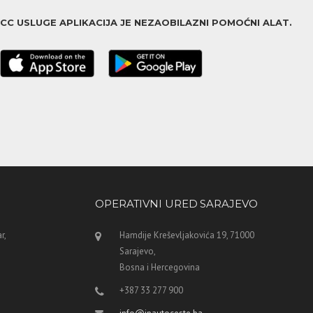
ACC USLUGE APLIKACIJA JE NEZAOBILAZNI POMOĆNI ALAT.
OPERATIVNI URED SARAJEVO
r,
Hamdije Kreševljakovića 19, 71000
Sarajevo,
Bosna i Hercegovina
+387 33 277 900