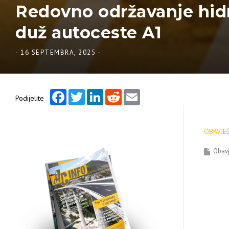
Redovno održavanje hid
duž autoceste A1
-
16 SEPTEMBRA, 2025
-
Facebook
Twitter
LinkedIn
Reddit
Email
Podijelite
OBAVJE
Obavj