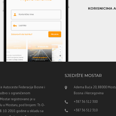
KORISNICIMA 
SJEDIŠTE MOSTAR
e Autoceste Federacije Bosne i
Adema Buća 20, 88000 Mosta
ruštvo s ograničenom
Bosna i Hercegovina
ostar registrovano je u
+387 36 512 300
u u Mostaru, pod brojem: Tt-O-
+387 36 512 310
8. 10. 2010. godine u skladu sa