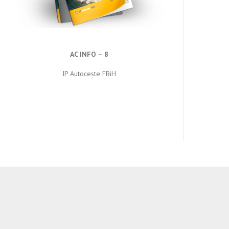
AC INFO – 8
JP Autoceste FBiH