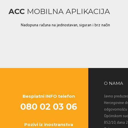
ACC
MOBILNA APLIKACIJA
Nadopuna računa na jednostavan, siguran i brz način
O NAMA
Besplatni INFO telefon
Javno preduzeć
Hercegovine d
080 02 03 06
odgovornošću M
Općinskom sud
852/10, dana 2
Pozivi iz inostranstva