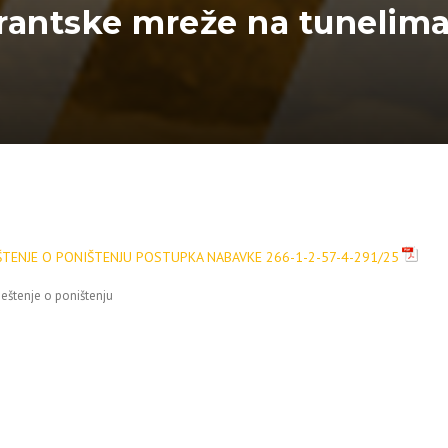
rantske mreže na tunelima
ŠTENJE O PONIŠTENJU POSTUPKA NABAVKE 266-1-2-57-4-291/25
eštenje o poništenju