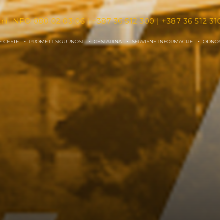
tni INFO
080 02 03 06
|
+387 36 512 300
|
+387 36 512 31
E CESTE
PROMET I SIGURNOST
CESTARINA
SERVISNE INFORMACIJE
ODNOS