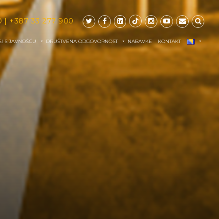
0
|
+387 33 277 900
I S JAVNOŠĆU
DRUŠTVENA ODGOVORNOST
NABAVKE
KONTAKT