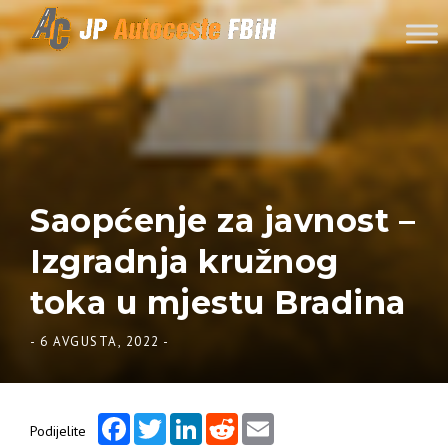
Skip to content
Saopćenje za javnost –
Izgradnja kružnog
toka u mjestu Bradina
-
6 AVGUSTA, 2022
-
Facebook
Twitter
LinkedIn
Reddit
Email
Podijelite