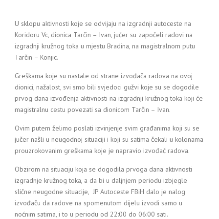
U sklopu aktivnosti koje se odvijaju na izgradnji autoceste na
Koridoru Vc, dionica Tarčin – Ivan, jučer su započeli radovi na
izgradnji kružnog toka u mjestu Bradina, na magistralnom putu
Tarčin – Konjic.
Greškama koje su nastale od strane izvođača radova na ovoj
dionici, nažalost, svi smo bili svjedoci gužvi koje su se dogodile
prvog dana izvođenja aktivnosti na izgradnji kružnog toka koji će
magistralnu cestu povezati sa dionicom Tarčin – Ivan.
Ovim putem želimo poslati izvinjenje svim građanima koji su se
jučer našli u neugodnoj situaciji i koji su satima čekali u kolonama
prouzrokovanim greškama koje je napravio izvođač radova.
Obzirom na situaciju koja se dogodila prvoga dana aktivnosti
izgradnje kružnog toka, a da bi u daljnjem periodu izbjegle
slične neugodne situacije, JP Autoceste FBiH dalo je nalog
izvođaču da radove na spomenutom dijelu izvodi samo u
noćnim satima, i to u periodu od 22:00 do 06:00 sati.